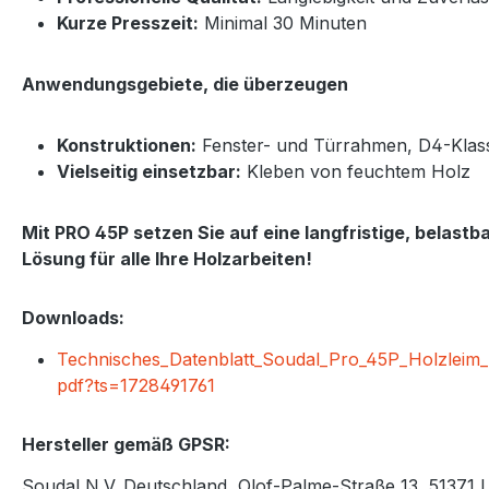
Kurze Presszeit:
Minimal 30 Minuten
Anwendungsgebiete, die überzeugen
Konstruktionen:
Fenster- und Türrahmen, D4-Kla
Vielseitig einsetzbar:
Kleben von feuchtem Holz
Mit PRO 45P setzen Sie auf eine langfristige, belast
Lösung für alle Ihre Holzarbeiten!
Downloads:
Technisches_Datenblatt_Soudal_Pro_45P_Holzleim_
pdf?ts=1728491761
Hersteller gemäß GPSR:
Soudal N.V. Deutschland, Olof-Palme-Straße 13, 51371 