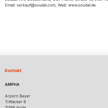
Email: verkauf@soudal.com, Web: www.soudal.de
Kontakt
AMPHA
Arporn Beyer
Triftäcker 8
31188 Holle