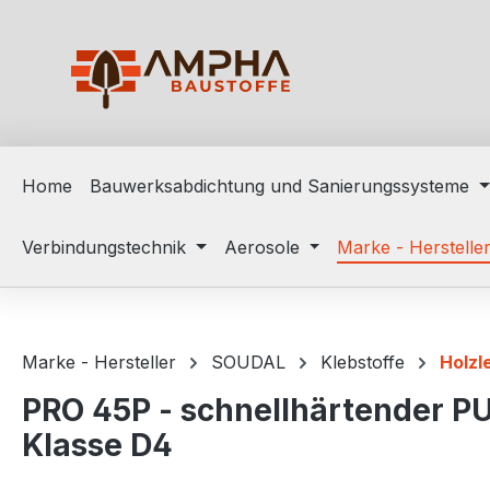
m Hauptinhalt springen
Zur Suche springen
Zur Hauptnavigation springen
Home
Bauwerksabdichtung und Sanierungssysteme
Verbindungstechnik
Aerosole
Marke - Herstelle
Marke - Hersteller
SOUDAL
Klebstoffe
Holzl
PRO 45P - schnellhärtender PU
Klasse D4