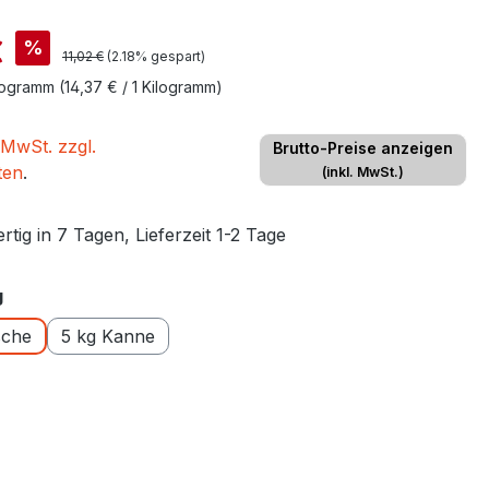
is:
€
%
Regulärer Preis:
11,02 €
(2.18% gespart)
ilogramm
(14,37 € / 1 Kilogramm)
 MwSt. zzgl.
Brutto-Preise anzeigen
ten
.
(inkl. MwSt.)
tig in 7 Tagen, Lieferzeit 1-2 Tage
auswählen
g
sche
5 kg Kanne
ählen