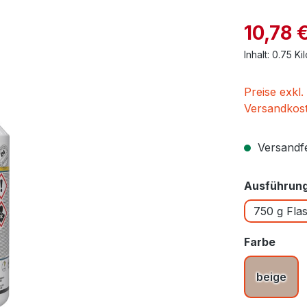
Verkaufspre
10,78 
Inhalt:
0.75 K
Preise exkl.
Versandkos
Versandfer
Ausführun
750 g Fla
ausw
Farbe
beige