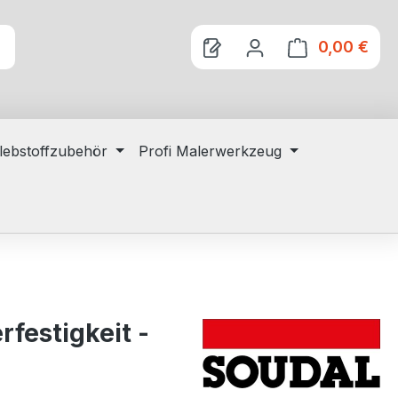
0,00 €
Ware
lebstoffzubehör
Profi Malerwerkzeug
festigkeit -