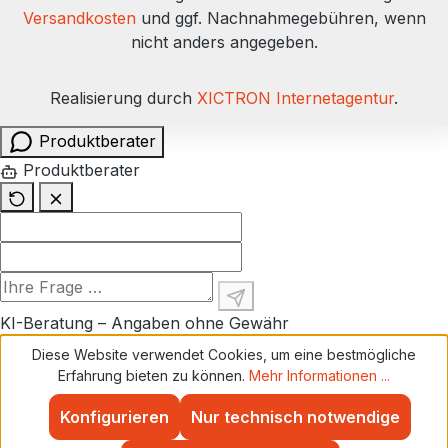
Sie mit rund 2 kg. Der Untergrund muss
Versandkosten
und ggf. Nachnahmegebühren, wenn
fest, sauber, offenporig und frei von losen
nicht anders angegeben.
Teilen, Öl und Fett sein. Halten Sie die
Fläche während der Aushärtung feucht.
Realisierung durch
XICTRON Internetagentur
.
Produktberater
Produktberater
KI-Beratung – Angaben ohne Gewähr
Diese Website verwendet Cookies, um eine bestmögliche
Erfahrung bieten zu können.
Mehr Informationen ...
Konfigurieren
Nur technisch notwendige