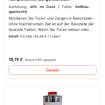
Ausführung:
400 ml Dose
|
Farbe:
hellblau
(gemischt)
Montieren Sie Türen und Zargen in Rekordzeit –
ohne Nachdrücken Zeit ist auf der Baustelle der
teuerste Faktor. Wenn Sie Türen setzen oder
Fenster montieren, können Sie nicht
Inhalt:
0.4 Liter
(45,48 € / 1 Liter)
stundenlang warten, bis der Schaum
ausgehärtet ist. Hier kommt der Sika Boom®-156
2C ins Spiel. Dieser 2-komponentige Spezial-
Polyurethanschaum härtet extrem schnell und
Regulärer Preis:
Verkaufspreis:
18,19 €
18,56 €
(1.99% gespart)
kontrolliert aus, da er nicht auf Luftfeuchtigkeit
angewiesen ist. Das Ergebnis: Sie können
Details
Türspreizen bereits nach ca. 30 Minuten
entfernen und weiterarbeiten. Warum Profis auf
2-Komponenten-Technik setzen Im Gegensatz
zu herkömmlichen 1K-Schäumen bringt der Sika
Boom-156 seinen eigenen Härter mit. Durch
einfaches Drehen des Flügels am Dosenboden