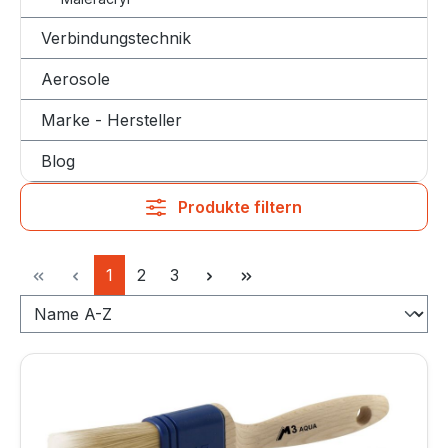
Verbindungstechnik
Aerosole
Marke - Hersteller
Blog
Produkte filtern
Seite
Seite
Seite
1
2
3