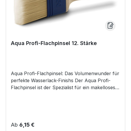
Aqua Profi-Flachpinsel 12. Stärke
Aqua Profi-Flachpinsel: Das Volumenwunder für
perfekte Wasserlack-Finishs Der Aqua Profi-
Flachpinsel ist der Spezialist für ein makelloses
Ergebnis mit modernen, wasserbasierten Lacken
und Lasuren. Er wurde für professionelle
Anwender entwickelt, die höchste Ansprüche an
die Oberflächengüte und ein effizientes Arbeiten
stellen. Dieser Pinsel kombiniert eine enorme
Regulärer Preis:
Ab
6,15 €
Farbaufnahme mit einer perfekten Farbabgabe