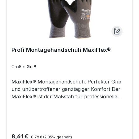
Profi Montagehandschuh MaxiFlex®
Größe:
Gr. 9
MaxiFlex® Montagehandschuh: Perfekter Grip
und unübertroffener ganztägiger Komfort Der
MaxiFlex® ist der Maßstab für professionelle
Montagehandschuhe und die erste Wahl für alle
Anwender, die bei Präzisionsarbeiten nicht auf
Komfort und Schutz verzichten wollen. Er wurde
entwickelt, um sich wie eine zweite Haut
anzufühlen und bietet dabei eine herausragende
Regulärer Preis:
Verkaufspreis:
8,61 €
8,79 €
(2.05% gespart)