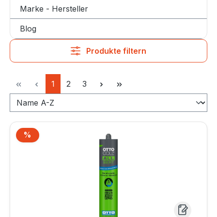
Marke - Hersteller
Blog
Produkte filtern
Seite
Seite
Seite
1
2
3
%
Rabatt