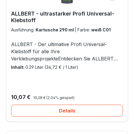
ALLBERT - ultrastarker Profi Universal-
Klebstoff
Ausführung:
Kartusche 290 ml
|
Farbe:
weiß C01
ALLBERT - Der ultimative Profi Universal-
Klebstoff für alle Ihre
VerklebungsprojekteEntdecken Sie ALLBERT
von OTTO-CHEMIE, Ihren Partner für
Inhalt:
0.29 Liter
(34,72 € / 1 Liter)
hochleistungsfähige Verklebungen in Industrie
und Heimwerken. Mit seiner revolutionären
Formel bietet ALLBERT eine sofortige, starke
Anfangshaftung und eine dauerhafte
Regulärer Preis:
Verkaufspreis:
10,07 €
10,28 €
(2.04% gespart)
Endfestigkeit, ideal für anspruchsvolle
Anwendungen auf feuchten und trockenen
Details
Oberflächen.Perfekt für zahlreiche
AnwendungenBau und Renovierung:
Zuverlässige Befestigung von Bauelementen