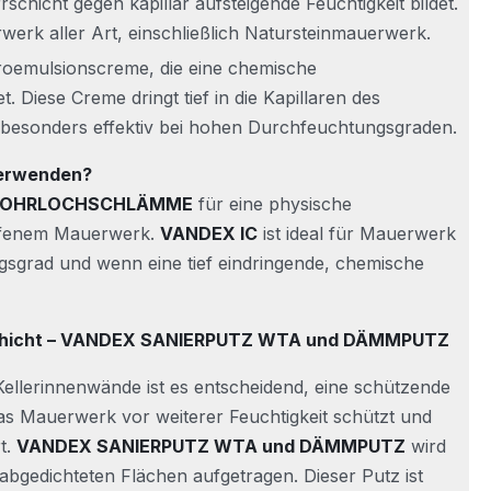
schicht gegen kapillar aufsteigende Feuchtigkeit bildet.
rwerk aller Art, einschließlich Natursteinmauerwerk.
kroemulsionscreme, die eine chemische
t. Diese Creme dringt tief in die Kapillaren des
 besonders effektiv bei hohen Durchfeuchtungsgraden.
verwenden?
BOHRLOCHSCHLÄMME
für eine physische
offenem Mauerwerk.
VANDEX IC
ist ideal für Mauerwerk
sgrad und wenn eine tief eindringende, chemische
 Schicht – VANDEX SANIERPUTZ WTA und DÄMMPUTZ
ellerinnenwände ist es entscheidend, eine schützende
das Mauerwerk vor weiterer Feuchtigkeit schützt und
t.
VANDEX SANIERPUTZ WTA und DÄMMPUTZ
wird
 abgedichteten Flächen aufgetragen. Dieser Putz ist