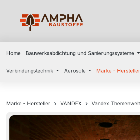
m Hauptinhalt springen
Zur Suche springen
Zur Hauptnavigation springen
Home
Bauwerksabdichtung und Sanierungssysteme
Verbindungstechnik
Aerosole
Marke - Herstelle
Marke - Hersteller
VANDEX
Vandex Themenwel