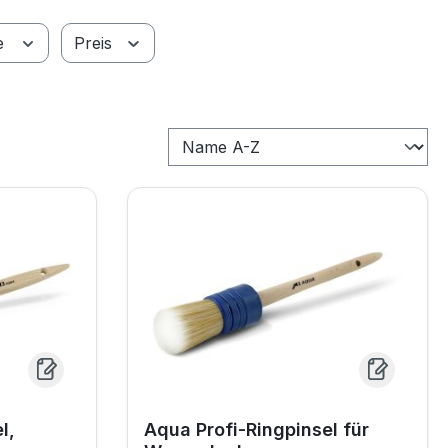
e
Preis
l,
Aqua Profi-Ringpinsel für