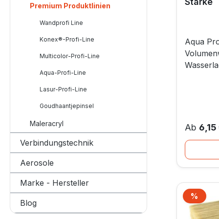
Stärke
Premium Produktlinien
Wandprofi Line
Konex®-Profi-Line
Aqua Pro
Volumenw
Multicolor-Profi-Line
Wasserla
Aqua-Profi-Line
Profi-Fla
für ein m
Lasur-Profi-Line
modernen
Goudhaantjepinsel
Lacken u
professi
Maleracryl
Reguläre
Ab
6,15
entwicke
Verbindungstechnik
an die O
effizient
Aerosole
Pinsel k
Farbaufn
Marke - Hersteller
Farbabgab
%
Rabat
Blog
Finish. Mehr Farbe, weniger
Eintauche