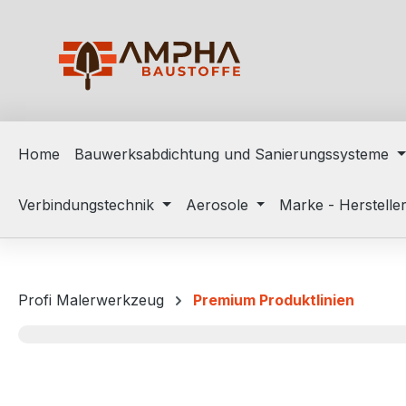
m Hauptinhalt springen
Zur Suche springen
Zur Hauptnavigation springen
Home
Bauwerksabdichtung und Sanierungssysteme
Verbindungstechnik
Aerosole
Marke - Herstelle
Profi Malerwerkzeug
Premium Produktlinien