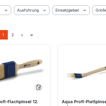
r
Ausführung
Einsatzgebiet
Größ
Seite
Seite
1
2
ofi-Flachpinsel 12.
Aqua Profi-Plattpinse